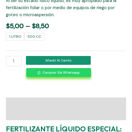
Al ser su estado físico líquido, es muy apropiado para la
fertilización foliar o por medio de equipos de riego por
goteo o microaspersión.
$
5,00
–
$
8,50
1 LITRO
500 CC
Añadir Al Carrito
Comprar Vía Whatsapp
Descripción
Información adicional
FERTILIZANTE LÍQUIDO ESPECIAL: