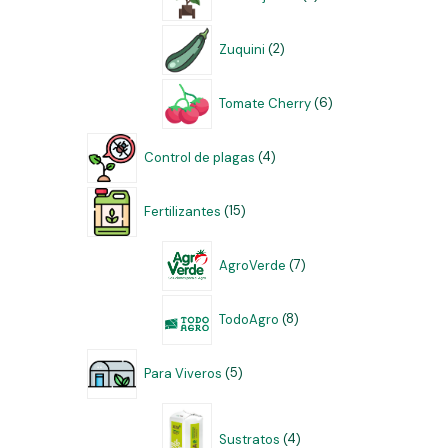
Zuquini
2
Tomate Cherry
6
Control de plagas
4
Fertilizantes
15
AgroVerde
7
TodoAgro
8
Para Viveros
5
Sustratos
4