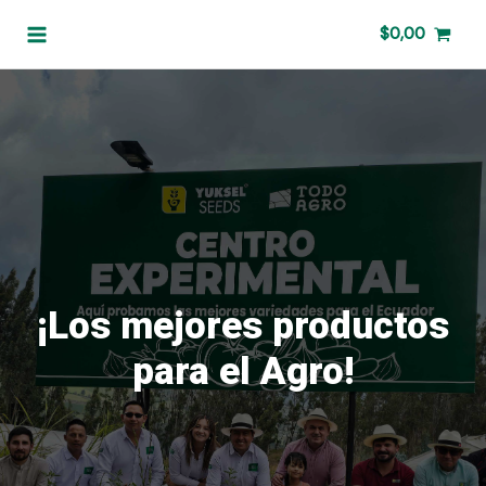
Ir
Main
$
0,00
al
Menu
contenido
¡Los mejores productos
para el Agro!