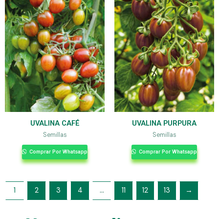
UVALINA CAFÉ
UVALINA PURPURA
Semillas
Semillas
Comprar Por Whatsapp
Comprar Por Whatsapp
1
2
3
4
…
11
12
13
→